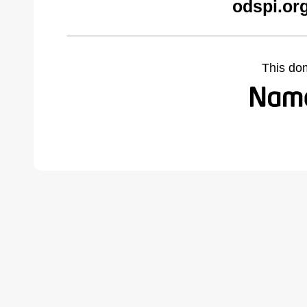
odspi.or
This do